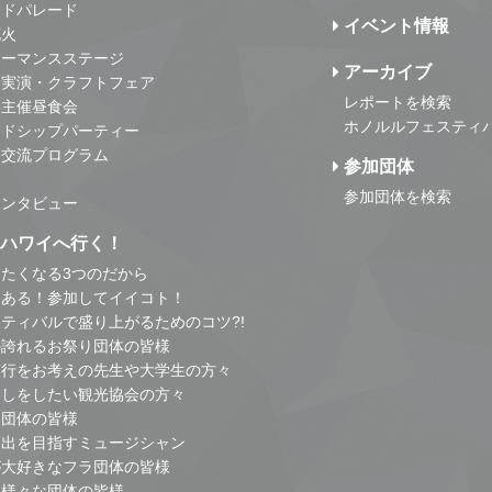
ンドパレード
イベント情報
花火
ォーマンスステージ
アーカイブ
・実演・クラフトフェア
レポートを検索
事主催昼食会
ホノルルフェスティ
ンドシップパーティー
・交流プログラム
参加団体
参加団体を検索
インタビュー
はハワイへ行く！
たくなる3つのだから
とある！参加してイイコト！
ティバルで盛り上がるためのコツ?!
の誇れるお祭り団体の皆様
旅行をお考えの先生や大学生の方々
こしをしたい観光協会の方々
り団体の皆様
進出を目指すミュージシャン
が大好きなフラ団体の皆様
他様々な団体の皆様