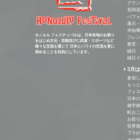
グラ
長岡
パフ
展示
州知
ホノルル フェスティバルは、日本各地のお祭り
フレ
をはじめ文化・芸能並びに武道・スポーツなど
教育
様々な交流を通じて 日本とハワイの交流を更に
縁日
深めることを目的にしています。
縁日
3月
参加し
もっ
フェス
日本
修学
町お
お祭
世界
フラ
その