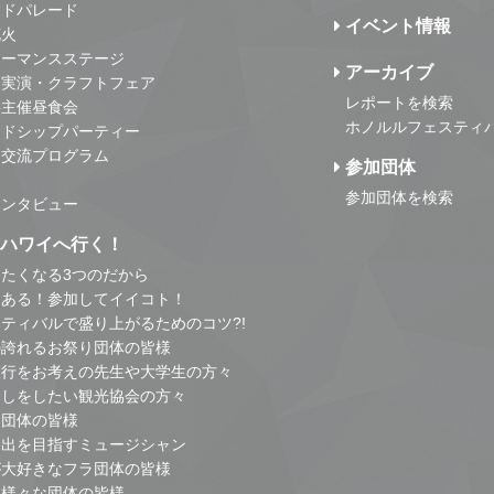
ンドパレード
イベント情報
花火
ォーマンスステージ
アーカイブ
・実演・クラフトフェア
レポートを検索
事主催昼食会
ホノルルフェスティ
ンドシップパーティー
・交流プログラム
参加団体
参加団体を検索
インタビュー
はハワイへ行く！
たくなる3つのだから
とある！参加してイイコト！
ティバルで盛り上がるためのコツ?!
の誇れるお祭り団体の皆様
旅行をお考えの先生や大学生の方々
こしをしたい観光協会の方々
り団体の皆様
進出を目指すミュージシャン
が大好きなフラ団体の皆様
他様々な団体の皆様