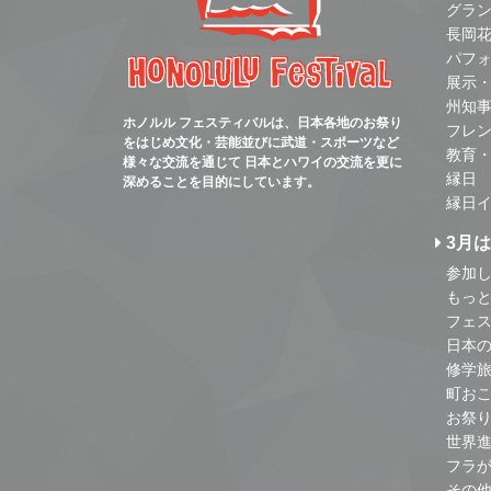
グラ
長岡
パフ
展示
州知
ホノルル フェスティバルは、日本各地のお祭り
フレ
をはじめ文化・芸能並びに武道・スポーツなど
教育
様々な交流を通じて 日本とハワイの交流を更に
縁日
深めることを目的にしています。
縁日
3月
参加し
もっ
フェス
日本
修学
町お
お祭
世界
フラ
その