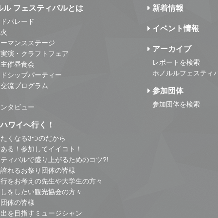
ルル フェスティバルとは
新着情報
ンドパレード
イベント情報
花火
ォーマンスステージ
アーカイブ
・実演・クラフトフェア
レポートを検索
事主催昼食会
ホノルルフェスティ
ンドシップパーティー
・交流プログラム
参加団体
参加団体を検索
インタビュー
はハワイへ行く！
たくなる3つのだから
とある！参加してイイコト！
ティバルで盛り上がるためのコツ?!
の誇れるお祭り団体の皆様
旅行をお考えの先生や大学生の方々
こしをしたい観光協会の方々
り団体の皆様
進出を目指すミュージシャン