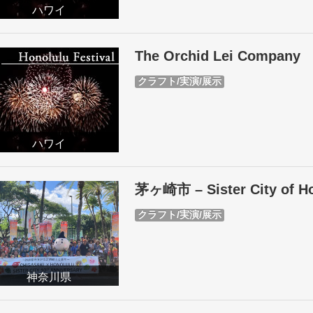
ハワイ
The Orchid Lei Company
クラフト/実演/展示
ハワイ
茅ヶ崎市 – Sister City of Ho
クラフト/実演/展示
神奈川県