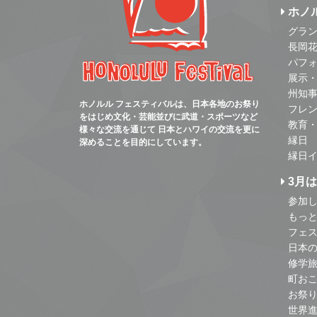
ホノ
グラ
長岡
パフ
展示
州知
ホノルル フェスティバルは、日本各地のお祭り
フレ
をはじめ文化・芸能並びに武道・スポーツなど
教育
様々な交流を通じて 日本とハワイの交流を更に
縁日
深めることを目的にしています。
縁日
3月
参加し
もっ
フェス
日本
修学
町お
お祭
世界