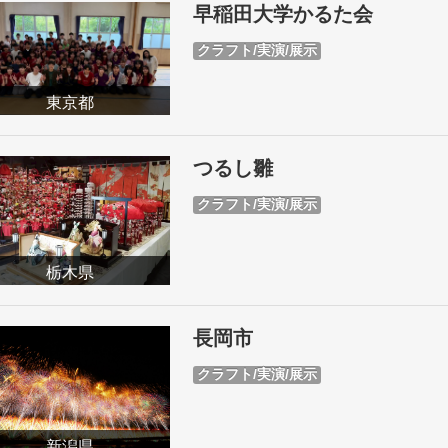
早稲田大学かるた会
クラフト/実演/展示
東京都
つるし雛
クラフト/実演/展示
栃木県
長岡市
クラフト/実演/展示
新潟県