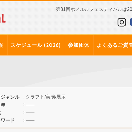
第31回ホノルルフェスティバルは202
報
スケジュール (2026)
参加団体
よくあるご質
: クラフト/実演/展示
加ジャンル
:
加年
:
域
:
ーワード