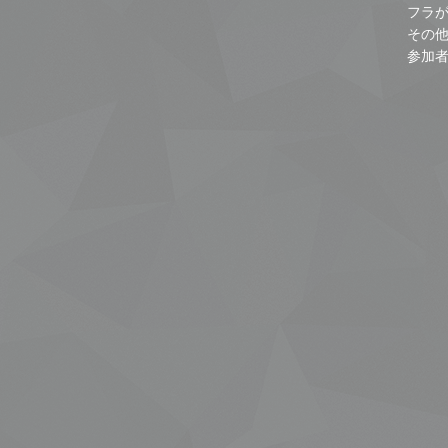
フラ
その
参加