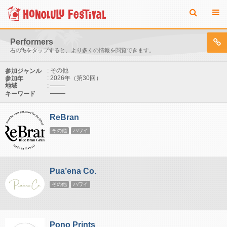
Performers
右の
をタップすると、より多くの情報を閲覧できます。
: その他
参加ジャンル
: 2026年（第30回）
参加年
:
地域
:
キーワード
ReBran
その他
ハワイ
Pua’ena Co.
その他
ハワイ
Pono Prints