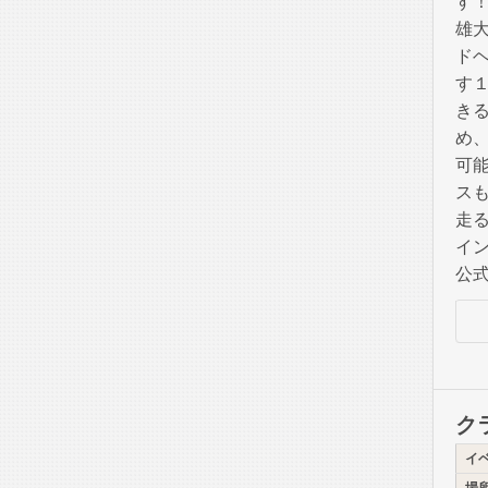
す
雄
ド
す
き
め
可
ス
走
イ
公式
ク
イ