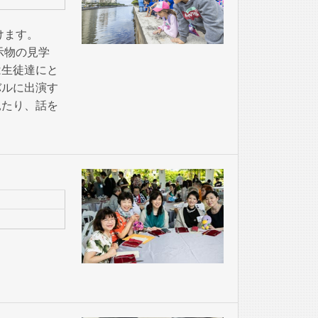
けます。
示物の見学
は生徒達にと
バルに出演す
見たり、話を