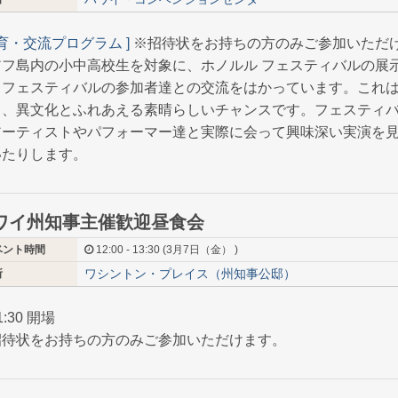
教育・交流プログラム ]
※招待状をお持ちの方のみご参加いただ
アフ島内の小中高校生を対象に、ホノルル フェスティバルの展
、フェスティバルの参加者達との交流をはかっています。これ
て、異文化とふれあえる素晴らしいチャンスです。フェスティ
アーティストやパフォーマー達と実際に会って興味深い実演を
いたりします。
ワイ州知事主催歓迎昼食会
ベント時間
12:00 - 13:30 (3月7日（金） )
ワシントン・プレイス（州知事公邸）
所
1:30 開場
招待状をお持ちの方のみご参加いただけます。