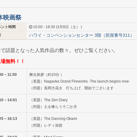
本映画祭
ベント時間
10:00 - 18:30 (3月8日（土） )
ハワイ・コンベンションセンター 3階（部屋番号311）
所
本で話題となった人気作品の数々。ぜひご覧ください。
入場無料！！
00 ~ 11:50
舞台挨拶（約10分 ）
（英題）Nagaoka Grand Fireworks -The launch begins now-
（邦題）長岡大花火 打ち上げ、開始でございます
10 ~ 14:01
（英題）The Zen Diary
（邦題）土を喰らう十二か月
25 ~ 16:13
（英題）The Dancing Okami
（邦題）レディ加賀