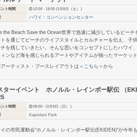
ベント時間
10:00 - 18:00 (3月8日（土） )
ハワイ・コンベンションセンター
所
ve the Beach Save the Ocean世界で急速に減少しているビ
ートを通じてビーチのライフスタイルとカルチャーを伝え、子
ーチを残していきたい。そんな思いをコンセプトにしたハワイ
フィンなど海を感じられるアートやアイテムが揃ったマーケッ
加アーティスト・ブースレイアウトは
＜こちら＞
から
スターイベント ホノルル・レインボー駅伝 （EKI
25
ベント時間
08:00 - (3月9日（日） )
Kapiolani Park
所
イの市民運動会“ホノルル・レインボー駅伝(EKIDEN)”が今年