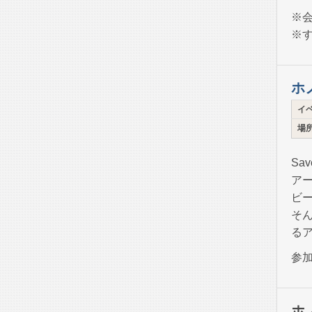
※
※
ホ
イ
場
Sa
ア
ビ
そ
る
参
ホ