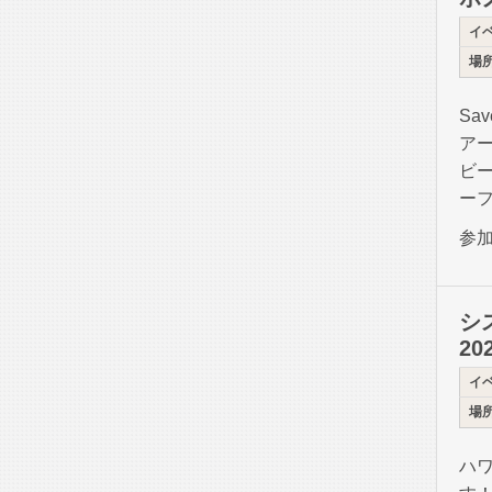
イ
場
Sa
ア
ビ
ー
参
シ
20
イ
場
ハワ