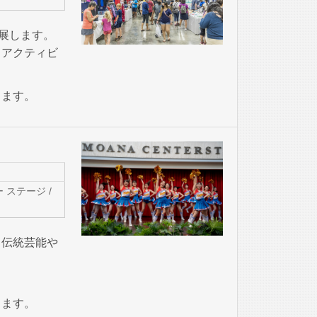
展します。
るアクティビ
ります。
ステージ /
る伝統芸能や
ります。