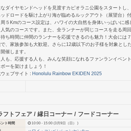
！
大なダイヤモンドヘッドを見渡すカピオラニ公園をスタートし
ヘッドロードを駆け上がり海が臨めるルックアウト（展望台）
１周５Kmのコース設定は、ハワイの大自然を身体いっぱいに感
る人気のコースです。また、全ランナーが同じコースを走る周
、待ち時間に仲間のランナーを応援できるのも魅力！大会には
能で、家族参加も大歓迎。さらに12歳以下のお子様を対象とし
も開催します。
る人も、応援する人も、みんな笑顔になれるファンランイベン
ンボーを架けましょう！
ウェブサイト :
Honolulu Rainbow EKIDEN 2025
ラフトフェア / 縁日コーナー / フードコーナー
ベント時間
10:00 - 15:00 (3月9日（日） )