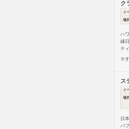
ク
イ
場
ハ
縁
テ
※
ス
イ
場
日
パ