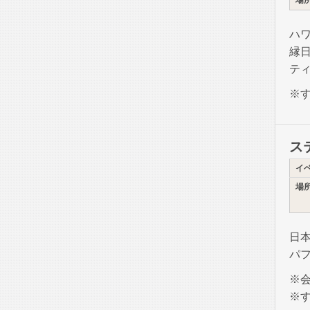
場
ハ
縁
テ
※
ス
イ
場
日
パ
※
※