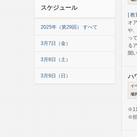
スケジュール
[ 
オ
2025年（第29回） すべて
や
っ
3月7日（金）
る
聞
3月8日（土）
3月9日（日）
ハ
イ
場
※1
※