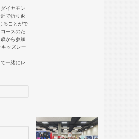
、ダイヤモン
付近で折り返
じることがで
回コースのた
７歳から参加
たキッズレー
トで一緒にレ