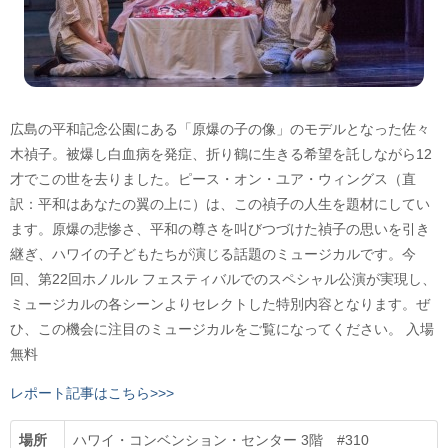
広島の平和記念公園にある「原爆の子の像」のモデルとなった佐々
木禎子。被爆し白血病を発症、折り鶴に生きる希望を託しながら12
才でこの世を去りました。ピース・オン・ユア・ウィングス（直
訳：平和はあなたの翼の上に）は、この禎子の人生を題材にしてい
ます。原爆の悲惨さ、平和の尊さを叫びつづけた禎子の思いを引き
継ぎ、ハワイの子どもたちが演じる話題のミュージカルです。今
回、第22回ホノルル フェスティバルでのスペシャル公演が実現し、
ミュージカルの各シーンよりセレクトした特別内容となります。ぜ
ひ、この機会に注目のミュージカルをご覧になってください。 入場
無料
レポート記事はこちら>>>
場所
ハワイ・コンベンション・センター 3階 #310