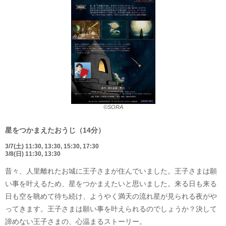
©SORA
星をつかまえたおうじ（14分）
3/7(土) 11:30, 13:30, 15:30, 17:30
3/8(日) 11:30, 13:30
昔々、人里離れたお城に王子さまが住んでいました。王子さまは願
い事を叶えるため、星をつかまえたいと思いました。来る日も来る
日も空を眺めて待ち続け、ようやく満天の流れ星が見られる夜がや
ってきます。王子さまは願い事を叶えられるのでしょうか？決して
諦めない王子さまの、心温まるストーリー。