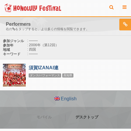
Performers
右の
をタップすると、より多くの情報を閲覧できます。
:
参加ジャンル
: 2006年（第12回）
参加年
: 四国
地域
:
キーワード
須賀IZANAI連
ダンス/パフォーマンス
高知県
English
モバイル
デスクトップ