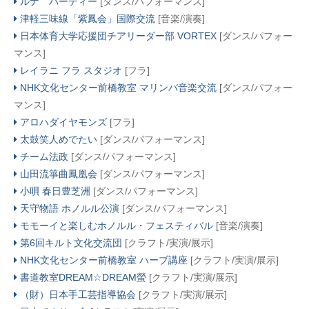
ルナ パーティー
[ダンス/パフォーマンス]
津軽三味線「紫鳳会」国際交流
[音楽/演奏]
日本体育大学応援団チアリーダー部 VORTEX
[ダンス/パフォー
マンス]
レイラニ フラ スタジオ
[フラ]
NHK文化センター前橋教室 マリンバ音楽交流
[ダンス/パフォー
マンス]
アロハダイヤモンズ
[フラ]
太鼓笑人めでたい
[ダンス/パフォーマンス]
チーム法政
[ダンス/パフォーマンス]
山田流箏曲鳳凰会
[ダンス/パフォーマンス]
小唄 春日豊芝洲
[ダンス/パフォーマンス]
天守物語 ホノルル公演
[ダンス/パフォーマンス]
モモーイと楽しむホノルル・フェスティバル
[音楽/演奏]
第6回キルト文化交流団
[クラフト/実演/展示]
NHK文化センター前橋教室 ハーブ講座
[クラフト/実演/展示]
書道教室DREAM☆DREAM螢
[クラフト/実演/展示]
（財）日本手工芸指導協会
[クラフト/実演/展示]