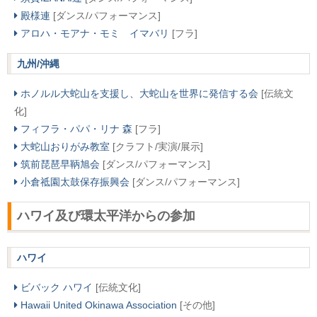
殿様連
[ダンス/パフォーマンス]
アロハ・モアナ・モミ イマバリ
[フラ]
九州/沖縄
ホノルル大蛇山を支援し、大蛇山を世界に発信する会
[伝統文
化]
フィフラ・パパ・リナ 森
[フラ]
大蛇山おりがみ教室
[クラフト/実演/展示]
筑前琵琶早鞆旭会
[ダンス/パフォーマンス]
小倉祗園太鼓保存振興会
[ダンス/パフォーマンス]
ハワイ及び環太平洋からの参加
ハワイ
ビバック ハワイ
[伝統文化]
Hawaii United Okinawa Association
[その他]