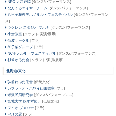
NPO 大江戸睦
[ダンス/パフォーマンス]
なんくるエイサーチーム
[ダンス/パフォーマンス]
八王子花柳界ホノルル・フェスティバル
[ダンス/パフォーマン
ス]
ウクレレ スタジオ マハナ
[ダンス/パフォーマンス]
小倉教室
[クラフト/実演/展示]
仙波サークル
[フラ]
御子柴グループ
[フラ]
NCホノルル・フェスティバル
[ダンス/パフォーマンス]
杉並かるた会
[クラフト/実演/展示]
北海道/東北
弘前ねぷた卍會
[伝統文化]
カフラ・オ・ハワイ山形教室
[フラ]
米沢民踊研究会
[ダンス/パフォーマンス]
宮城大学 娘すずめ。
[伝統文化]
フイオ プメハナ
[フラ]
FCTの翼
[フラ]