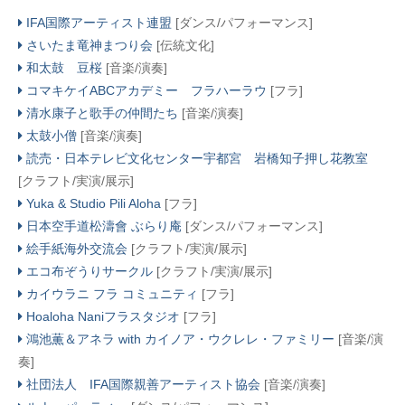
IFA国際アーティスト連盟
[ダンス/パフォーマンス]
さいたま竜神まつり会
[伝統文化]
和太鼓 豆桜
[音楽/演奏]
コマキケイABCアカデミー フラハーラウ
[フラ]
清水康子と歌手の仲間たち
[音楽/演奏]
太鼓小僧
[音楽/演奏]
読売・日本テレビ文化センター宇都宮 岩橋知子押し花教室
[クラフト/実演/展示]
Yuka & Studio Pili Aloha
[フラ]
日本空手道松濤會 ぶらり庵
[ダンス/パフォーマンス]
絵手紙海外交流会
[クラフト/実演/展示]
エコ布ぞうりサークル
[クラフト/実演/展示]
カイウラニ フラ コミュニティ
[フラ]
Hoaloha Naniフラスタジオ
[フラ]
鴻池薫＆アネラ with カイノア・ウクレレ・ファミリー
[音楽/演
奏]
社団法人 IFA国際親善アーティスト協会
[音楽/演奏]