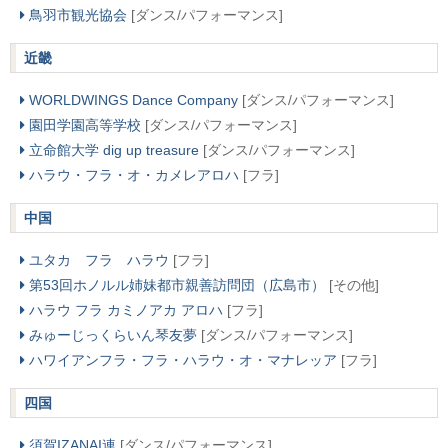
鳥羽市観光協会
[ダンス/パフォーマンス]
近畿
WORLDWINGS Dance Company
[ダンス/パフォーマンス]
園田学園高等学校
[ダンス/パフォーマンス]
立命館大学 dig up treasure
[ダンス/パフォーマンス]
ハラウ・フラ・オ・カメレアロハ
[フラ]
中国
ユタカ フラ ハラウ
[フラ]
第53回ホノルル姉妹都市親善訪問団（広島市）
[その他]
ハラウ フラ カミノアカ アロハ
[フラ]
みゅーじっくらいん琴友夢
[ダンス/パフォーマンス]
ハワイアンフラ・フラ・ハラウ・オ・マナレッア
[フラ]
四国
須賀IZANAI連
[ダンス/パフォーマンス]