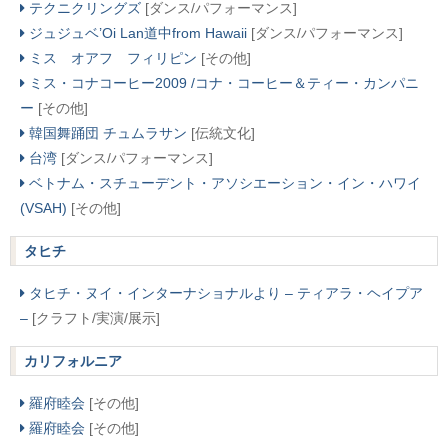
テクニクリングズ
[ダンス/パフォーマンス]
ジュジュベ’Oi Lan道中from Hawaii
[ダンス/パフォーマンス]
ミス オアフ フィリピン
[その他]
ミス・コナコーヒー2009 /コナ・コーヒー＆ティー・カンパニ
ー
[その他]
韓国舞踊団 チュムラサン
[伝統文化]
台湾
[ダンス/パフォーマンス]
ベトナム・スチューデント・アソシエーション・イン・ハワイ
(VSAH)
[その他]
タヒチ
タヒチ・ヌイ・インターナショナルより – ティアラ・ヘイプア
–
[クラフト/実演/展示]
カリフォルニア
羅府睦会
[その他]
羅府睦会
[その他]