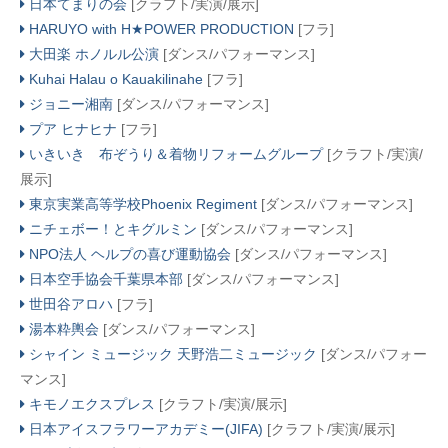
日本てまりの会
[クラフト/実演/展示]
HARUYO with H★POWER PRODUCTION
[フラ]
大田楽 ホノルル公演
[ダンス/パフォーマンス]
Kuhai Halau o Kauakilinahe
[フラ]
ジョニー湘南
[ダンス/パフォーマンス]
プア ヒナヒナ
[フラ]
いきいき 布ぞうり＆着物リフォームグループ
[クラフト/実演/
展示]
東京実業高等学校Phoenix Regiment
[ダンス/パフォーマンス]
ニチェボー！とキグルミン
[ダンス/パフォーマンス]
NPO法人 ヘルプの喜び運動協会
[ダンス/パフォーマンス]
日本空手協会千葉県本部
[ダンス/パフォーマンス]
世田谷アロハ
[フラ]
湯本粋輿会
[ダンス/パフォーマンス]
シャイン ミュージック 天野浩二ミュージック
[ダンス/パフォー
マンス]
キモノエクスプレス
[クラフト/実演/展示]
日本アイスフラワーアカデミー(JIFA)
[クラフト/実演/展示]