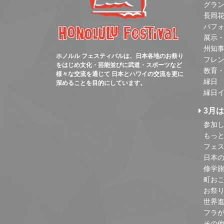
グラ
長岡
パフ
展示
州知
ホノルル フェスティバルは、日本各地のお祭り
フレ
をはじめ文化・芸能並びに武道・スポーツなど
教育
様々な交流を通じて 日本とハワイの交流を更に
縁日
深めることを目的にしています。
縁日
3月
参加し
もっ
フェス
日本
修学
町お
お祭
世界
フラ
その