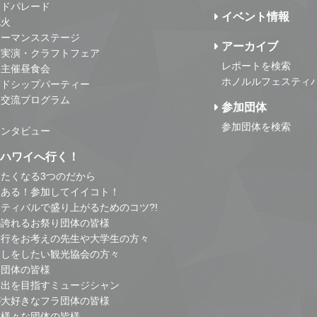
ンドパレード
イベント情報
花火
ォーマンスステージ
アーカイブ
・実演・クラフトフェア
レポートを検索
事主催昼食会
ホノルルフェスティ
ンドシップパーティー
・交流プログラム
参加団体
参加団体を検索
インタビュー
はハワイへ行く！
たくなる3つのだから
とある！参加してイイコト！
ティバルで盛り上がるためのコツ?!
の誇れるお祭り団体の皆様
旅行をお考えの先生や大学生の方々
こしをしたい観光協会の方々
り団体の皆様
進出を目指すミュージシャン
が大好きなフラ団体の皆様
他様々な団体の皆様