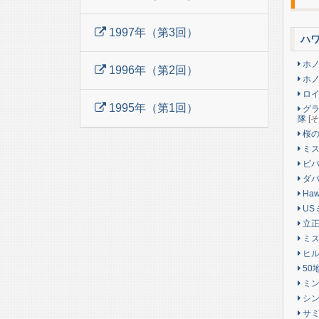
1997年（第3回）
ハ
ホノ
1996年（第2回）
ホノ
ロイ
1995年（第1回）
グラ
隊
[
桜の
ミス
ビバ
ダバ
Hawa
US
立正
ミス
ヒル
50
ミン
シン
サミ