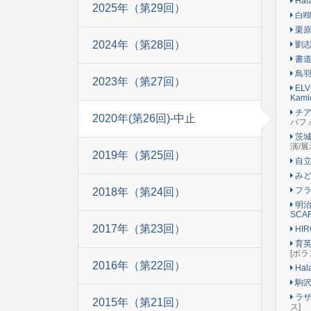
Hala
2025年（第29回）
白鴎
栗原
2024年（第28回）
劉志
書道
鳥羽
2023年（第27回）
ELVI
Kami
チア
2020年(第26回)-中止
パフ
茨城
演/展
2019年（第25回）
自立
み
フラ
2018年（第24回）
明治
SCA
2017年（第23回）
HIR
育英
[ボラ
2016年（第22回）
Hala
駒沢
ラザ
2015年（第21回）
ス]