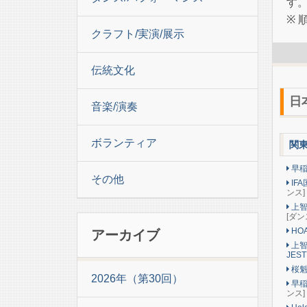
す
※ 
クラフト/実演/展示
伝統文化
日
音楽/演奏
ボランティア
関
早稲
その他
IF
ンス]
上智
[ダン
HOA
アーカイブ
上智
JES
桜
2026年（第30回）
早稲
ンス]