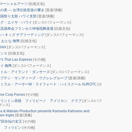
8マーシャルアーツ
[伝統文化]
の美 ― 台湾伝統音楽の響き
[音楽/演奏]
国祭り太鼓 ハワイ支部
[音楽/演奏]
グ・エイサ・ハワイ
[ダンス/パフォーマンス]
流扇寿会フランセス仲地琉舞道場
[伝統文化]
ハ キッズ チアリーディング
[ダンス/パフォーマンス]
 おとな 御輿
[伝統文化]
DAH
[ダンス/パフォーマンス]
ダンス
[伝統文化]
’s Thai Lao Express
[その他]
イ 御輿
[ダンス/パフォーマンス]
トル・アイランド・ダンサーズ
[ダンス/パフォーマンス]
プテン・サンディーズ・ウクレレグループ
[音楽/演奏]
ミラル・アーサーW・ラドフォード・ハイスクール NJROTC
[そ
ne Corp Forces
[その他]
リントン高校 フィリピーノ アメリカン クラブ
[ダンス/パフ
マンス]
a & Mahalo Production presents Kamuela Kahoano and
en Inglis
[音楽/演奏]
7回水仙の女王
[その他]
 フィリピン
[その他]