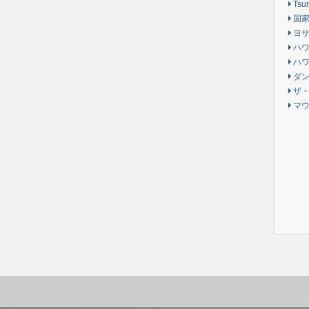
Tsu
国家斉
ヨサ
ハ
ハワ
ダン
ザ・
マ