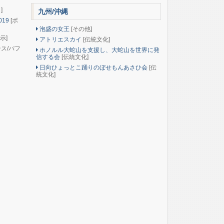
]
九州/沖縄
019
[ボ
泡盛の女王
[その他]
示]
アトリエスカイ
[伝統文化]
ンス/パフ
ホノルル大蛇山を支援し、大蛇山を世界に発
信する会
[伝統文化]
日向ひょっとこ踊りのぼせもんあさひ会
[伝
統文化]