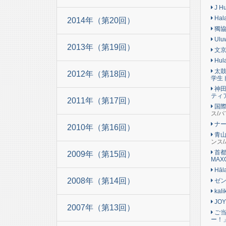
J Hu
Hala
2014年（第20回）
獨協
Uluw
2013年（第19回）
文京
Hula
太鼓の
2012年（第18回）
学生
神田
ティ
2011年（第17回）
国際
ス/
ナー
2010年（第16回）
青山
ンス
首都
2009年（第15回）
MAX
Hāla
2008年（第14回）
ゼン
kali
JOY 
2007年（第13回）
ご当
ー！