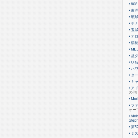
80
東洋
琉球
チナ
玉城
アロ
稲穂
ME
盆
Olay
ハワ
ター
キャ
アド
の他]
Mari
ファ
ォー
Aloh
Steph
第5
ミス