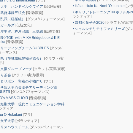
u Hula O Moanikeala
[フラ]
Hālau Hula Ka Nani ‘O Lua’ole
[フラ
大学 ハンドベルクワイア
[音楽/演奏]
キャリアトレーニング IN ホノルル2
武啓津軽三絃会
[音楽/演奏]
ランティア]
乱武（紅桜組）
[ダンス/パフォーマンス]
京都和菓子会2020
[クラフト/実演/展
ガールズ
[伝統文化]
シャルレモリモトファミリーズ
[ダ
屋里夕、杵屋巳織 三味線
[伝統文化]
ォーマンス]
S☆TOKI with MIKA Bridgebook＆KIE
oka
[音楽/演奏]
リーディングチームBUBBLES
[ダンス/
ォーマンス]
県（茨城県観光物産協会）
[クラフト/実
示]
支援グループマーチ
[クラフト/実演/展示]
どり茶会
[クラフト/実演/展示]
＆リボン 和布の小物作り
[フラ]
学院大学応援団チアリーディング部
RLETS
[ダンス/パフォーマンス]
O’s MASS CHOIR
[音楽/演奏]
短期大学 現代コミュニケーション学科
ンティア]
u O Hokulani
[フラ]
女子大学
[ボランティア]
リスハウスチーム
[ダンス/パフォーマン