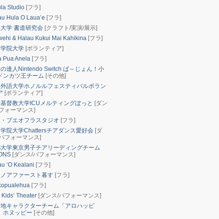
la Studio
[フラ]
u Hula O Laua’e
[フラ]
大学 書道研究会
[クラフト/実演/展示]
ehi & Halau Kukui Mai Kahikina
[フラ]
学院大学
[ボランティア]
 Pua Anela
[フラ]
達人Nintendo Switch ば～じょん！小
ドンカツ王チーム
[その他]
外語大学ホノルルフェスティバルボラン
ア
[ボランティア]
基督教大学ICUメルティングぽっと
[ダン
パフォーマンス]
・プエオフラスタジオ
[フラ]
学院大学Chattersチアダンス愛好会
[ダ
/パフォーマンス]
大学東京男子チアリーディングチーム
ONS
[ダンス/パフォーマンス]
u ‘O Kealani
[フラ]
ノアファースト暮す
[フラ]
kopualehua
[フラ]
Kids’ Theater
[ダンス/パフォーマンス]
地キャラクターチーム「アロハッピ
」ホヌッピー
[その他]