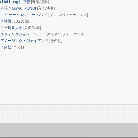
n-Hui Hung 洪充惠
[音楽/演奏]
唱 / HAWAII PONOI
[音楽/演奏]
コイ チーム レガシー ハワイ
[ダンス/パフォーマンス]
ワイ神輿
[伝統文化]
イ宮崎県人会
[音楽/演奏]
スジャンクション・ハワイ
[ダンス/パフォーマンス]
アメージング・ジャイアンツ
[その他]
ウイ高校
[その他]