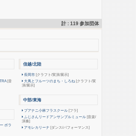
計 : 119 参加団体
信越/北陸
長岡市
[クラフト/実演/展示]
STRA
[音
大凧とフルーツのまち・しろね
[クラフト/実
演/展示]
中部/東海
プアナニ小林フラスクール
[フラ]
ふじさんリードアンサンブルミュール
[音楽/
演奏]
ー ボラ
アモレカリーナ
[ダンス/パフォーマンス]