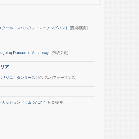
ン
スクール・スパルタン・マーチングバンド
[音楽/演奏]
ugpiaq Dancers of Anchorage
[伝統文化]
ラリア
ボリジニ・ダンサーズ
[ダンス/パフォーマンス]
カッションドラム by Chin
[音楽/演奏]