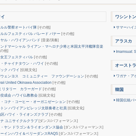
ワイ
ワシント
ルル警察オートバイ隊
[その他]
サマーハイ
ルルフェスティバル パレード バナー
[その他]
ヤル・ハワイアンバンド
[音楽/演奏]
アラスカ
ンドマーシャル ライアン・マヘロナ少将と米国太平洋艦隊音楽
その他]
Imamsuat: S
女王フェスティバル
[その他]
・チャイナタウン・ハワイ
[その他]
オースト
ック ハワイ
[伝統文化]
ワガナ・ア
ウェンヨス コミュニティー ファウンデーション
[その他]
ii United Okinawa Association
[その他]
ミリタリー カラーガード
[その他]
韓国
佼成会 ハワイ仏教教会
[伝統文化]
韓国伝統パー
・コナ・コーヒー・オーガニゼーション
[その他]
トン ハワイアンビレッジ太鼓奏者と社員
[伝統文化]
地区ハワイ・ライオンズクラブ
[その他]
ナ ユニサイクルクラブ
[ダンス/パフォーマンス]
・ヤン ドラゴン＆ライオンダンス協会
[ダンス/パフォーマンス]
ーインハワイ＆ベリーダンスRAQS
[ダンス/パフォーマンス]