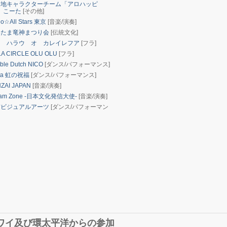
地キャラクターチーム「アロハッピ
」こーた
[その他]
eo☆All Stars 東京
[音楽/演奏]
たま竜神まつり会
[伝統文化]
 ハラウ オ カレイレフア
[フラ]
A CIRCLE OLU OLU
[フラ]
ble Dutch NICO
[ダンス/パフォーマンス]
rita 虹の祝福
[ダンス/パフォーマンス]
ZAI JAPAN
[音楽/演奏]
am Zone -日本文化発信大使-
[音楽/演奏]
ビジュアルアーツ
[ダンス/パフォーマン
ワイ及び環太平洋からの参加