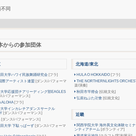
。
順不同
本からの参加団体
東
北海道/東北
田大学ハワイ民族舞踊研究会
[フラ]
HULA O HOKKAIDO
[フラ]
A国際アーティスト連盟
[ダンス/パフォーマ
THE NORTHERNLIGHTS ORCHE
楽/演奏]
大学応援団チアリーディング部EAGLES
秋田市竿燈会
[伝統文化]
ス/パフォーマンス]
弘前ねぷた卍會
[伝統文化]
 ALOHA
[フラ]
大学インカレチアダンスサークル
TY
[ダンス/パフォーマンス]
近畿
魁
[ダンス/パフォーマンス]
関西学院大学 海外異文化体験セミナ
田大学 下駄っぱーず
[ダンス/パフォーマ
ンティアチーム
[ボランティア]
華道家元池坊
[クラフト/実演/展示]