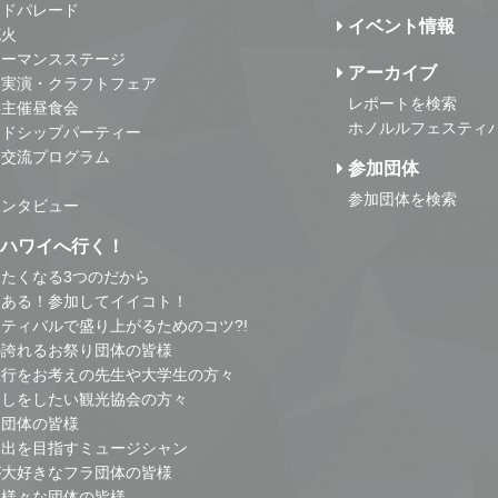
ンドパレード
イベント情報
花火
ォーマンスステージ
アーカイブ
・実演・クラフトフェア
レポートを検索
事主催昼食会
ホノルルフェスティ
ンドシップパーティー
・交流プログラム
参加団体
参加団体を検索
インタビュー
はハワイへ行く！
たくなる3つのだから
とある！参加してイイコト！
ティバルで盛り上がるためのコツ?!
の誇れるお祭り団体の皆様
旅行をお考えの先生や大学生の方々
こしをしたい観光協会の方々
り団体の皆様
進出を目指すミュージシャン
が大好きなフラ団体の皆様
他様々な団体の皆様