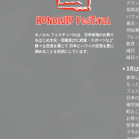
グラ
長岡
パフ
展示
州知
ホノルル フェスティバルは、日本各地のお祭り
フレ
をはじめ文化・芸能並びに武道・スポーツなど
教育
様々な交流を通じて 日本とハワイの交流を更に
縁日
深めることを目的にしています。
縁日
3月
参加し
もっ
フェス
日本
修学
町お
お祭
世界
フラ
その