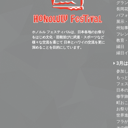
グラ
長岡
パフ
展示
州知
ホノルル フェスティバルは、日本各地のお祭り
フレ
をはじめ文化・芸能並びに武道・スポーツなど
教育
様々な交流を通じて 日本とハワイの交流を更に
縁日
深めることを目的にしています。
縁日
3月
参加し
もっ
フェス
日本
修学
町お
お祭
世界
フラ
その