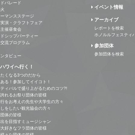
ンドパレード
イベント情報
花火
ォーマンスステージ
アーカイブ
・実演・クラフトフェア
レポートを検索
事主催昼食会
ホノルルフェスティ
ンドシップパーティー
・交流プログラム
参加団体
参加団体を検索
インタビュー
はハワイへ行く！
たくなる3つのだから
とある！参加してイイコト！
ティバルで盛り上がるためのコツ?!
の誇れるお祭り団体の皆様
旅行をお考えの先生や大学生の方々
こしをしたい観光協会の方々
り団体の皆様
進出を目指すミュージシャン
が大好きなフラ団体の皆様
他様々な団体の皆様