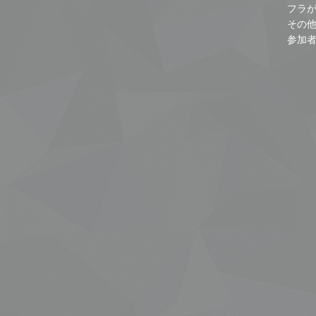
フラ
その
参加