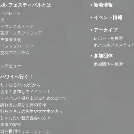
ルル フェスティバルとは
新着情報
ンドパレード
イベント情報
花火
ォーマンスステージ
アーカイブ
・実演・クラフトフェア
レポートを検索
事主催昼食会
ホノルルフェスティ
ンドシップパーティー
・交流プログラム
参加団体
参加団体を検索
インタビュー
はハワイへ行く！
たくなる3つのだから
とある！参加してイイコト！
ティバルで盛り上がるためのコツ?!
の誇れるお祭り団体の皆様
旅行をお考えの先生や大学生の方々
こしをしたい観光協会の方々
り団体の皆様
進出を目指すミュージシャン