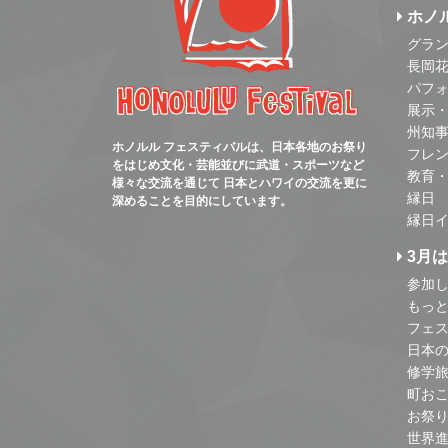
ホノ
グラ
長岡
パフ
展示
州知
ホノルル フェスティバルは、日本各地のお祭り
フレ
をはじめ文化・芸能並びに武道・スポーツなど
教育
様々な交流を通じて 日本とハワイの交流を更に
縁日
深めることを目的にしています。
縁日
3月
参加し
もっ
フェス
日本
修学
町お
お祭
世界