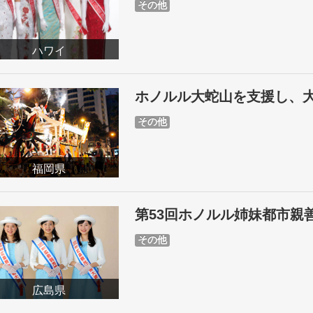
その他
ハワイ
ホノルル大蛇山を支援し、
その他
福岡県
第53回ホノルル姉妹都市親
その他
広島県