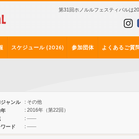
第31回ホノルルフェスティバルは202
報
スケジュール (2026)
参加団体
よくあるご質
: その他
加ジャンル
: 2016年（第22回）
加年
:
域
:
ーワード