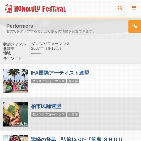
Performers
右の
をタップすると、より多くの情報を閲覧できます。
: ダンス/パフォーマンス
参加ジャンル
: 2007年（第13回）
参加年
:
地域
:
キーワード
IFA国際アーティスト連盟
ダンス/パフォーマンス
東京都
柏市民踊連盟
ダンス/パフォーマンス
千葉県
津軽の祭典 弘前ねぷた「笑鬼-ＳＨＯＵ