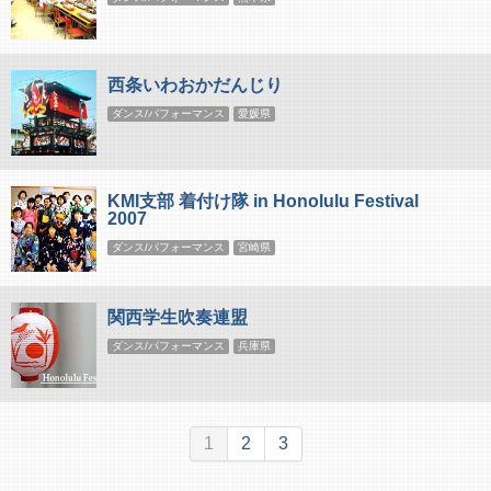
西条いわおかだんじり
ダンス/パフォーマンス
愛媛県
KMI支部 着付け隊 in Honolulu Festival
2007
ダンス/パフォーマンス
宮崎県
関西学生吹奏連盟
ダンス/パフォーマンス
兵庫県
1
2
3