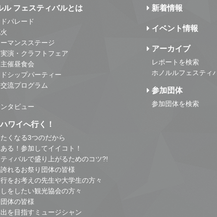
ルル フェスティバルとは
新着情報
ンドパレード
イベント情報
花火
ォーマンスステージ
アーカイブ
・実演・クラフトフェア
レポートを検索
事主催昼食会
ホノルルフェスティ
ンドシップパーティー
・交流プログラム
参加団体
参加団体を検索
インタビュー
はハワイへ行く！
たくなる3つのだから
とある！参加してイイコト！
ティバルで盛り上がるためのコツ?!
の誇れるお祭り団体の皆様
旅行をお考えの先生や大学生の方々
こしをしたい観光協会の方々
り団体の皆様
進出を目指すミュージシャン