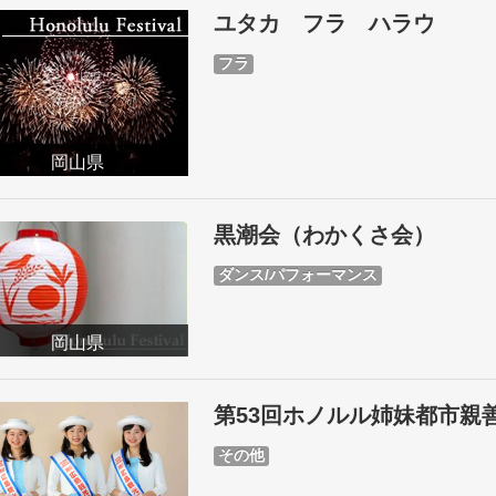
ユタカ フラ ハラウ
フラ
岡山県
黒潮会（わかくさ会）
ダンス/パフォーマンス
岡山県
第53回ホノルル姉妹都市親
その他