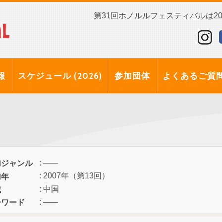
第31回ホノルルフェスティバルは202
報
スケジュール (2026)
参加団体
よくあるご質
:
加ジャンル
: 2007年（第13回）
加年
: 中国
域
:
ーワード