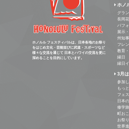
ホノ
グラ
長岡
パフ
展示
州知
ホノルル フェスティバルは、日本各地のお祭り
フレ
をはじめ文化・芸能並びに武道・スポーツなど
教育
様々な交流を通じて 日本とハワイの交流を更に
縁日
深めることを目的にしています。
縁日
3月
参加し
もっ
フェス
日本
修学
町お
お祭
世界