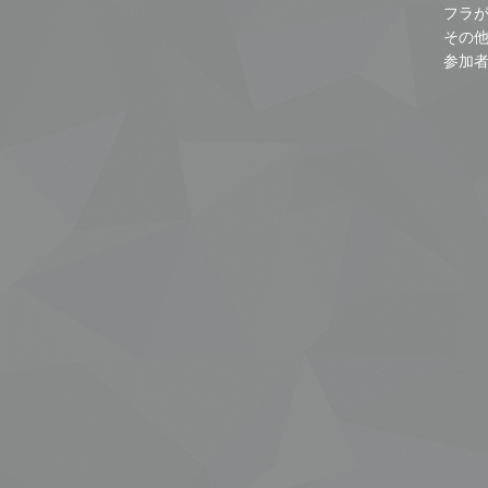
フラ
その
参加