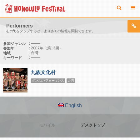
Performers
右の
をタップすると、より多くの情報を閲覧できます。
:
参加ジャンル
: 2007年（第13回）
参加年
: 台湾
地域
:
キーワード
九族文化村
ダンス/パフォーマンス
台湾
English
モバイル
デスクトップ