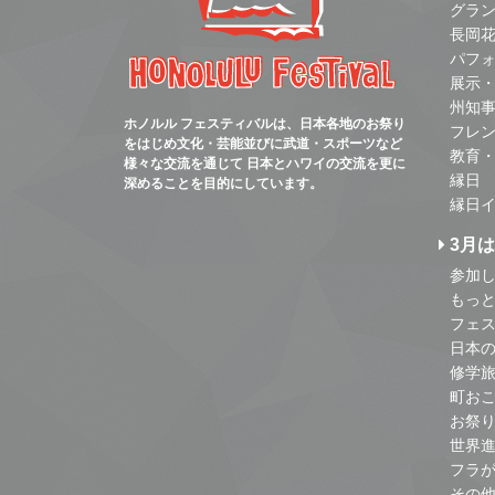
グラ
長岡
パフ
展示
州知
ホノルル フェスティバルは、日本各地のお祭り
フレ
をはじめ文化・芸能並びに武道・スポーツなど
教育
様々な交流を通じて 日本とハワイの交流を更に
縁日
深めることを目的にしています。
縁日
3月
参加し
もっ
フェス
日本
修学
町お
お祭
世界
フラ
その