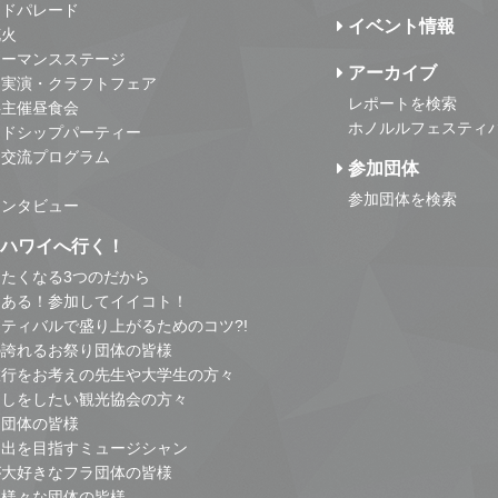
ンドパレード
イベント情報
花火
ォーマンスステージ
アーカイブ
・実演・クラフトフェア
レポートを検索
事主催昼食会
ホノルルフェスティ
ンドシップパーティー
・交流プログラム
参加団体
参加団体を検索
インタビュー
はハワイへ行く！
たくなる3つのだから
とある！参加してイイコト！
ティバルで盛り上がるためのコツ?!
の誇れるお祭り団体の皆様
旅行をお考えの先生や大学生の方々
こしをしたい観光協会の方々
り団体の皆様
進出を目指すミュージシャン
が大好きなフラ団体の皆様
他様々な団体の皆様