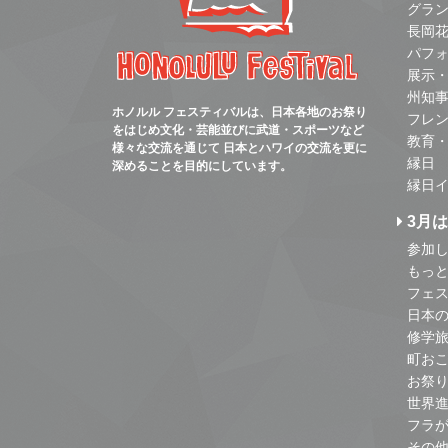
グラ
長岡
パフ
展示
州知
ホノルル フェスティバルは、日本各地のお祭り
フレ
をはじめ文化・芸能並びに武道・スポーツなど
教育
様々な交流を通じて 日本とハワイの交流を更に
縁日
深めることを目的にしています。
縁日
3月
参加し
もっ
フェス
日本
修学
町お
お祭
世界
フラ
その