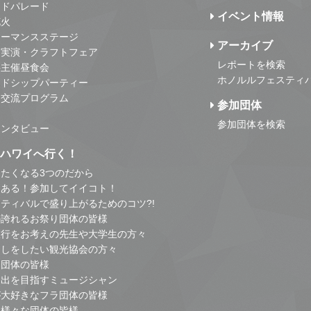
ンドパレード
イベント情報
花火
ォーマンスステージ
アーカイブ
・実演・クラフトフェア
レポートを検索
事主催昼食会
ホノルルフェスティ
ンドシップパーティー
・交流プログラム
参加団体
参加団体を検索
インタビュー
はハワイへ行く！
たくなる3つのだから
とある！参加してイイコト！
ティバルで盛り上がるためのコツ?!
の誇れるお祭り団体の皆様
旅行をお考えの先生や大学生の方々
こしをしたい観光協会の方々
り団体の皆様
進出を目指すミュージシャン
が大好きなフラ団体の皆様
他様々な団体の皆様