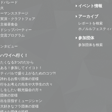
ンドパレード
イベント情報
花火
ォーマンスステージ
アーカイブ
・実演・クラフトフェア
レポートを検索
事主催昼食会
ホノルルフェスティ
ンドシップパーティー
・交流プログラム
参加団体
参加団体を検索
インタビュー
はハワイへ行く！
たくなる3つのだから
とある！参加してイイコト！
ティバルで盛り上がるためのコツ?!
の誇れるお祭り団体の皆様
旅行をお考えの先生や大学生の方々
こしをしたい観光協会の方々
り団体の皆様
進出を目指すミュージシャン
が大好きなフラ団体の皆様
他様々な団体の皆様