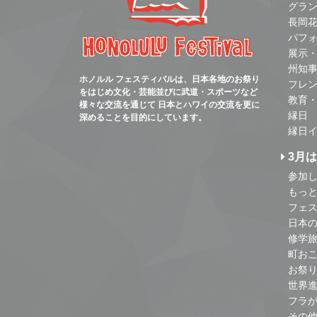
グラ
長岡
パフ
展示
州知
ホノルル フェスティバルは、日本各地のお祭り
フレ
をはじめ文化・芸能並びに武道・スポーツなど
教育
様々な交流を通じて 日本とハワイの交流を更に
縁日
深めることを目的にしています。
縁日
3月
参加し
もっ
フェス
日本
修学
町お
お祭
世界
フラ
その