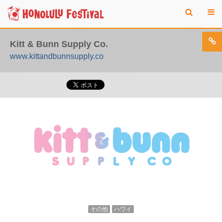
Kitt & Bunn Supply Co.
www.kittandbunnsupply.co
その他
ハワイ