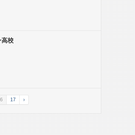
ィン高校
6
17
›