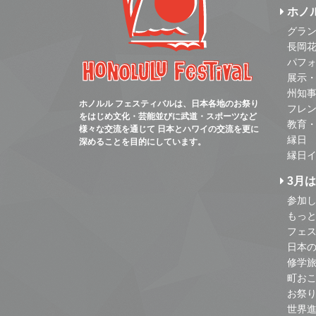
ホノ
グラ
長岡
パフ
展示
州知
ホノルル フェスティバルは、日本各地のお祭り
フレ
をはじめ文化・芸能並びに武道・スポーツなど
教育
様々な交流を通じて 日本とハワイの交流を更に
縁日
深めることを目的にしています。
縁日
3月
参加し
もっ
フェス
日本
修学
町お
お祭
世界