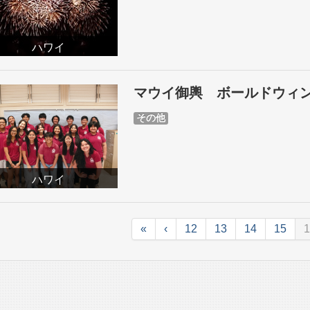
ハワイ
マウイ御輿 ボールドウ
その他
ハワイ
«
‹
12
13
14
15
1