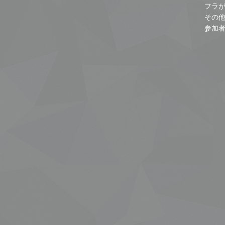
フラ
その
参加