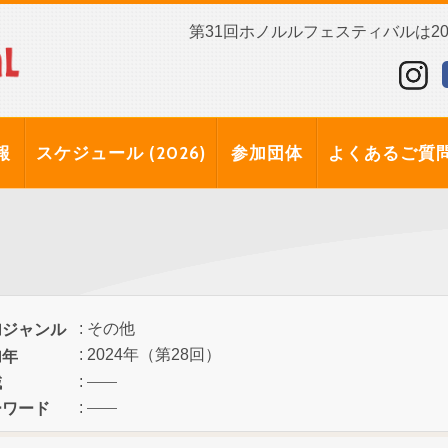
第31回ホノルルフェスティバルは202
報
スケジュール (2026)
参加団体
よくあるご質
: その他
加ジャンル
: 2024年（第28回）
加年
:
域
:
ーワード