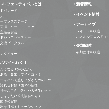
ルル フェスティバルとは
新着情報
ンドパレード
イベント情報
花火
ォーマンスステージ
アーカイブ
・実演・クラフトフェア
レポートを検索
事主催昼食会
ホノルルフェスティ
ンドシップパーティー
・交流プログラム
参加団体
参加団体を検索
インタビュー
はハワイへ行く！
たくなる3つのだから
とある！参加してイイコト！
ティバルで盛り上がるためのコツ?!
の誇れるお祭り団体の皆様
旅行をお考えの先生や大学生の方々
こしをしたい観光協会の方々
り団体の皆様
進出を目指すミュージシャン