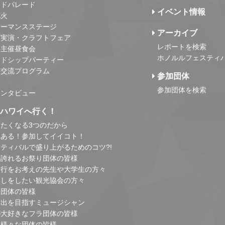
ンドパレード
イベント情報
花火
ォーマンスステージ
アーカイブ
・実演・クラフトフェア
レポートを検索
事主催昼食会
ホノルルフェスティ
ンドシップパーティー
・交流プログラム
参加団体
参加団体を検索
インタビュー
はハワイへ行く！
たくなる3つのだから
とある！参加してイイコト！
ティバルで盛り上がるためのコツ?!
の誇れるお祭り団体の皆様
旅行をお考えの先生や大学生の方々
こしをしたい観光協会の方々
り団体の皆様
進出を目指すミュージシャン
が大好きなフラ団体の皆様
他様々な団体の皆様