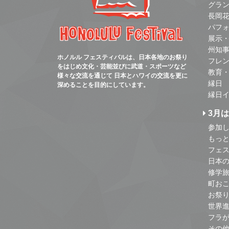
グラ
長岡
パフ
展示
州知
ホノルル フェスティバルは、日本各地のお祭り
フレ
をはじめ文化・芸能並びに武道・スポーツなど
教育
様々な交流を通じて 日本とハワイの交流を更に
縁日
深めることを目的にしています。
縁日
3月
参加し
もっ
フェス
日本
修学
町お
お祭
世界
フラ
その