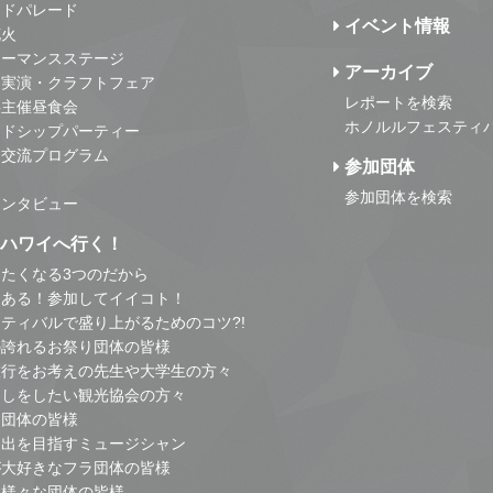
ンドパレード
イベント情報
花火
ォーマンスステージ
アーカイブ
・実演・クラフトフェア
レポートを検索
事主催昼食会
ホノルルフェスティ
ンドシップパーティー
・交流プログラム
参加団体
参加団体を検索
インタビュー
はハワイへ行く！
たくなる3つのだから
とある！参加してイイコト！
ティバルで盛り上がるためのコツ?!
の誇れるお祭り団体の皆様
旅行をお考えの先生や大学生の方々
こしをしたい観光協会の方々
り団体の皆様
進出を目指すミュージシャン
が大好きなフラ団体の皆様
他様々な団体の皆様