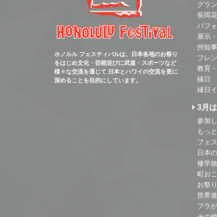
グラ
長岡
パフ
展示
州知
ホノルル フェスティバルは、日本各地のお祭り
フレ
をはじめ文化・芸能並びに武道・スポーツなど
教育
様々な交流を通じて 日本とハワイの交流を更に
縁日
深めることを目的にしています。
縁日
3月
参加し
もっ
フェス
日本
修学
町お
お祭
世界
フラ
その