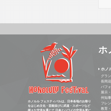
ホ
ホノ
グラ
長岡
パフ
展示
州知
ホノルル フェスティバルは、日本各地のお祭り
フレ
をはじめ文化・芸能並びに武道・スポーツなど
教育
様々な交流を通じて 日本とハワイの交流を更に