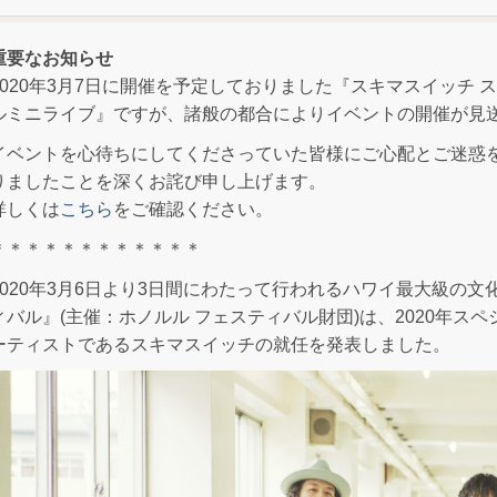
重要なお知らせ
2020年3月7日に開催を予定しておりました『スキマスイッチ
ルミニライブ』ですが、諸般の都合によりイベントの開催が見
イベントを心待ちにしてくださっていた皆様にご心配とご迷惑
りましたことを深くお詫び申し上げます。
詳しくは
こちら
をご確認ください。
＊＊＊＊＊＊＊＊＊＊＊＊
2020年3月6日より3日間にわたって行われるハワイ最大級の
ィバル』(主催：ホノルル フェスティバル財団)は、2020年ス
ーティストであるスキマスイッチの就任を発表しました。