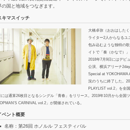
界の国と地域をつなぎます。
スキマスイッチ
大橋卓弥（おおはしたく
ライター2人からなるユニ
包み込むような独特の歌
イトで「奏（かなで）」
2018年7月9日にはデビ
公演、横浜アリーナ2days公演
Special at YOKOH
況のうちに終了した。201
PLAYLIST vol.
日には通算26枚目となるシングル「青春」をリリース。2019年10月から全国ツア
OPMAN’S CARNIVAL vol.2」が開催されている。
イベント概要
名称：第26回 ホノルル フェスティバル