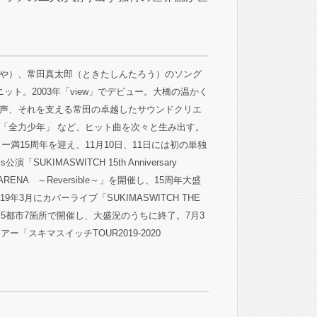
や）、常田真太郎（ときたしんたろう）のソング
ット。2003年「view」でデビュー。大橋の温かく
声、それを支える常田の卓越したサウンドクリエ
「全力少年」 など、ヒット曲を次々と生み出す。
ュー満15周年を迎え、11月10日、11日には初の単独
「SUKIMASWITCH 15th Anniversary
AMA ARENA ～Reversible～」を開催し、15周年大盛
9年3月にカバーライブ「SUKIMASWITCH THE
2」を全国5都市7箇所で開催し、大盛況のうちに終了。7月3
ー「スキマスイッチTOUR2019-2020