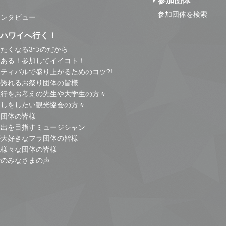
参加団体
参加団体を検索
インタビュー
はハワイへ行く！
たくなる3つのだから
とある！参加してイイコト！
ティバルで盛り上がるためのコツ?!
の誇れるお祭り団体の皆様
旅行をお考えの先生や大学生の方々
こしをしたい観光協会の方々
り団体の皆様
進出を目指すミュージシャン
が大好きなフラ団体の皆様
他様々な団体の皆様
者のみなさまの声