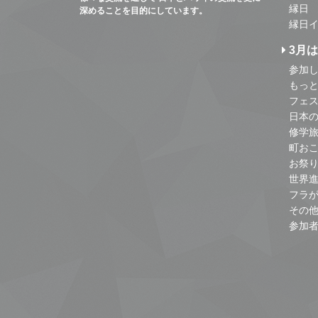
縁日
深めることを目的にしています。
縁日
3月
参加し
もっ
フェス
日本
修学
町お
お祭
世界
フラ
その
参加