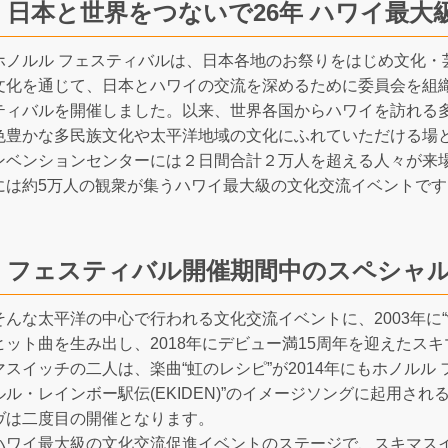
日本と世界をつないで26年 ハワイ最大
ホノルル フェスティバルは、日本各地のお祭りをはじめ文化・
文化を通じて、日本とハワイの交流を深めるために委員会を組織し
ティバルを開催しました。以来、世界各国からハワイを訪れる
色豊かな多民族文化や太平洋地域の文化にふれていただける場
ンベンションセンターには２日間合計２万人を超える人々が来
には約5万人の観衆が集うハワイ最大級の文化交流イベントです
フェスティバル開催期間中のスペシャ
そんな太平洋の中心で行われる文化交流イベントに、2003年に“
ヒット曲を生み出し、2018年にデビュー満15周年を迎えたス
マスイッチの二人は、楽曲“虹のレシピ”が2014年にもホノルル
ルル・レインボー駅伝(EKIDEN)”のイメージソングに起用さ
ヴは二度目の開催となります。
ハワイ最大級の文化交流促進イベントのステージで、スキマス