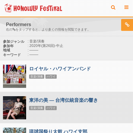
Performers
右の
をタップすると、より多くの情報を閲覧できます。
: 音楽/演奏
参加ジャンル
: 2020年(第26回)-中止
参加年
:
地域
:
キーワード
ロイヤル・ハワイアンバンド
音楽/演奏
ハワイ
東洋の美 ― 台湾伝統音楽の響き
音楽/演奏
ハワイ
琉球国祭り太鼓 ハワイ支部