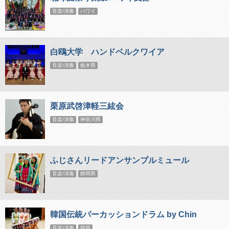
音楽/演奏
ハワイ
白鴎大学 ハンドベルクワイア
音楽/演奏
栃木県
栗原武啓津軽三絃会
音楽/演奏
神奈川県
ふじさんリードアンサンブルミュール
音楽/演奏
静岡県
韓国伝統パーカッションドラム by Chin
音楽/演奏
韓国