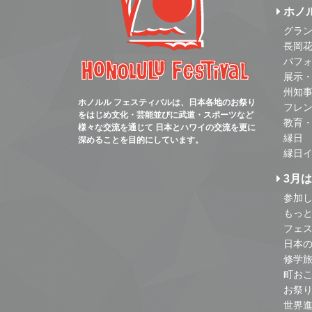
ホノ
グラ
長岡
パフ
展示
州知
ホノルル フェスティバルは、日本各地のお祭り
フレ
をはじめ文化・芸能並びに武道・スポーツなど
教育
様々な交流を通じて 日本とハワイの交流を更に
縁日
深めることを目的にしています。
縁日
3月
参加し
もっ
フェス
日本
修学
町お
お祭
世界