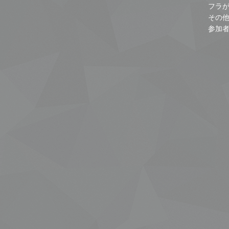
フラ
その
参加