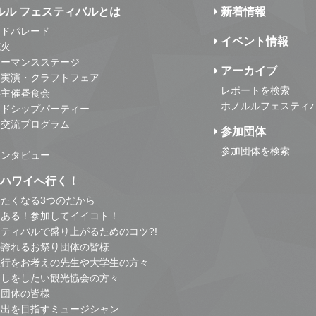
ルル フェスティバルとは
新着情報
ンドパレード
イベント情報
花火
ォーマンスステージ
アーカイブ
・実演・クラフトフェア
レポートを検索
事主催昼食会
ホノルルフェスティ
ンドシップパーティー
・交流プログラム
参加団体
参加団体を検索
インタビュー
はハワイへ行く！
たくなる3つのだから
とある！参加してイイコト！
ティバルで盛り上がるためのコツ?!
の誇れるお祭り団体の皆様
旅行をお考えの先生や大学生の方々
こしをしたい観光協会の方々
り団体の皆様
進出を目指すミュージシャン