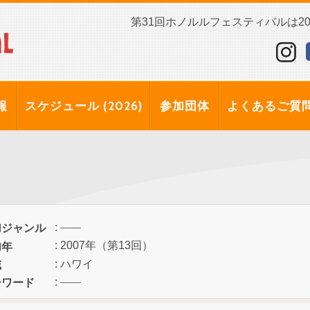
第31回ホノルルフェスティバルは202
報
スケジュール (2026)
参加団体
よくあるご質
:
加ジャンル
: 2007年（第13回）
加年
: ハワイ
域
:
ーワード