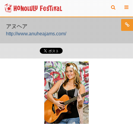
アヌヘア
http://www.anuheajams.com/