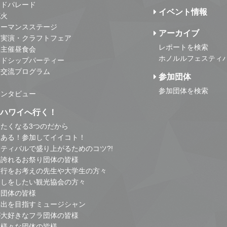
ンドパレード
イベント情報
花火
ォーマンスステージ
アーカイブ
・実演・クラフトフェア
レポートを検索
事主催昼食会
ホノルルフェスティ
ンドシップパーティー
・交流プログラム
参加団体
参加団体を検索
インタビュー
はハワイへ行く！
たくなる3つのだから
とある！参加してイイコト！
ティバルで盛り上がるためのコツ?!
の誇れるお祭り団体の皆様
旅行をお考えの先生や大学生の方々
こしをしたい観光協会の方々
り団体の皆様
進出を目指すミュージシャン
が大好きなフラ団体の皆様
他様々な団体の皆様