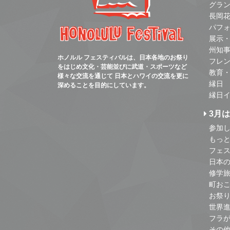
グラ
長岡
パフ
展示
州知
ホノルル フェスティバルは、日本各地のお祭り
フレ
をはじめ文化・芸能並びに武道・スポーツなど
教育
様々な交流を通じて 日本とハワイの交流を更に
縁日
深めることを目的にしています。
縁日
3月
参加し
もっ
フェス
日本
修学
町お
お祭
世界
フラ
その