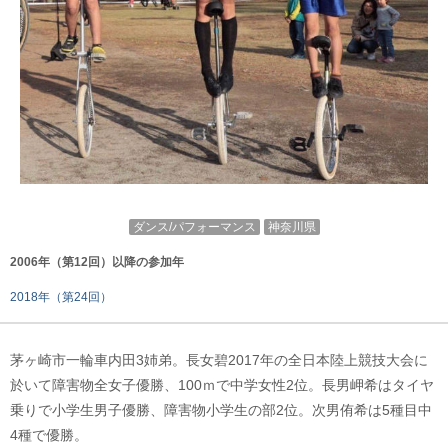
ダンス/パフォーマンス
神奈川県
2006年（第12回）以降の参加年
2018年（第24回）
茅ヶ崎市一輪車内田3姉弟。長女碧2017年の全日本陸上競技大会に
於いて障害物全女子優勝、100ｍで中学女性2位。長男岬希はタイヤ
乗りで小学生男子優勝、障害物小学生の部2位。次男侑希は5種目中
4種で優勝。