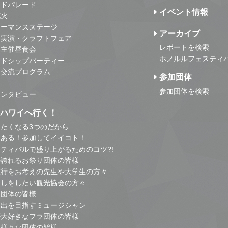
ンドパレード
イベント情報
花火
ォーマンスステージ
アーカイブ
・実演・クラフトフェア
レポートを検索
事主催昼食会
ホノルルフェスティ
ンドシップパーティー
・交流プログラム
参加団体
参加団体を検索
インタビュー
はハワイへ行く！
たくなる3つのだから
とある！参加してイイコト！
ティバルで盛り上がるためのコツ?!
の誇れるお祭り団体の皆様
旅行をお考えの先生や大学生の方々
こしをしたい観光協会の方々
り団体の皆様
進出を目指すミュージシャン
が大好きなフラ団体の皆様
他様々な団体の皆様