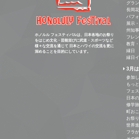
グラ
長岡
パフ
展示
州知
ホノルル フェスティバルは、日本各地のお祭り
フレ
をはじめ文化・芸能並びに武道・スポーツなど
教育
様々な交流を通じて 日本とハワイの交流を更に
縁日
深めることを目的にしています。
縁日
3月
参加し
もっ
フェス
日本
修学
町お
お祭
世界
フラ
その