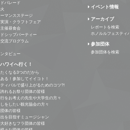
ンドパレード
イベント情報
花火
ォーマンスステージ
アーカイブ
・実演・クラフトフェア
レポートを検索
事主催昼食会
ホノルルフェスティ
ンドシップパーティー
・交流プログラム
参加団体
参加団体を検索
インタビュー
はハワイへ行く！
たくなる3つのだから
とある！参加してイイコト！
ティバルで盛り上がるためのコツ?!
の誇れるお祭り団体の皆様
旅行をお考えの先生や大学生の方々
こしをしたい観光協会の方々
り団体の皆様
進出を目指すミュージシャン
が大好きなフラ団体の皆様
他様々な団体の皆様