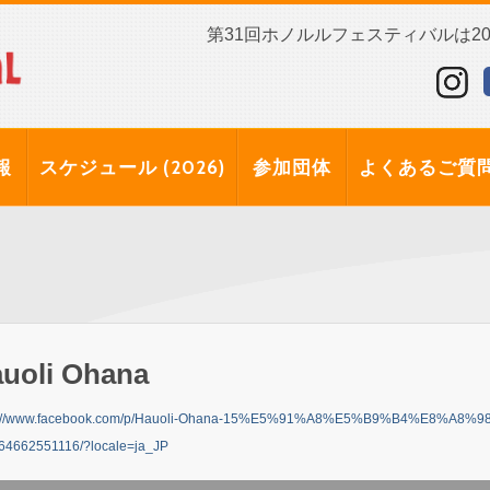
第31回ホノルルフェスティバルは202
報
スケジュール (2026)
参加団体
よくあるご質
uoli Ohana
s://www.facebook.com/p/Hauoli-Ohana-15%E5%91%A8%E5%B9%B4%E8%A8%
64662551116/?locale=ja_JP