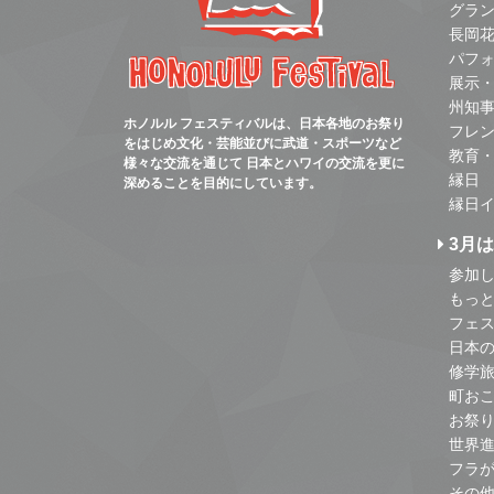
グラ
長岡
パフ
展示
州知
ホノルル フェスティバルは、日本各地のお祭り
フレ
をはじめ文化・芸能並びに武道・スポーツなど
教育
様々な交流を通じて 日本とハワイの交流を更に
縁日
深めることを目的にしています。
縁日
3月
参加し
もっ
フェス
日本
修学
町お
お祭
世界
フラ
その