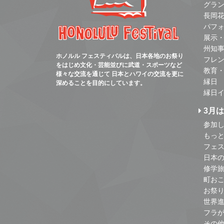
グラ
長岡
パフ
展示
州知
ホノルル フェスティバルは、日本各地のお祭り
フレ
をはじめ文化・芸能並びに武道・スポーツなど
教育
様々な交流を通じて 日本とハワイの交流を更に
縁日
深めることを目的にしています。
縁日
3月
参加し
もっ
フェス
日本
修学
町お
お祭
世界
フラ
その