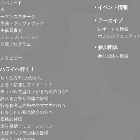
ンドパレード
イベント情報
花火
ォーマンスステージ
アーカイブ
・実演・クラフトフェア
レポートを検索
事主催昼食会
ホノルルフェスティ
ンドシップパーティー
・交流プログラム
参加団体
参加団体を検索
インタビュー
はハワイへ行く！
たくなる3つのだから
とある！参加してイイコト！
ティバルで盛り上がるためのコツ?!
の誇れるお祭り団体の皆様
旅行をお考えの先生や大学生の方々
こしをしたい観光協会の方々
り団体の皆様
進出を目指すミュージシャン
が大好きなフラ団体の皆様
他様々な団体の皆様