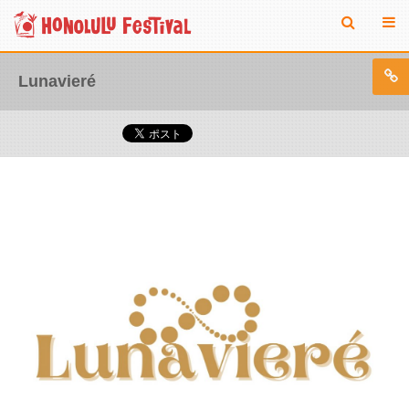
Lunavieré