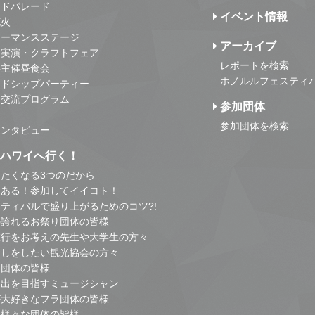
ンドパレード
イベント情報
花火
ォーマンスステージ
アーカイブ
・実演・クラフトフェア
レポートを検索
事主催昼食会
ホノルルフェスティ
ンドシップパーティー
・交流プログラム
参加団体
参加団体を検索
インタビュー
はハワイへ行く！
たくなる3つのだから
とある！参加してイイコト！
ティバルで盛り上がるためのコツ?!
の誇れるお祭り団体の皆様
旅行をお考えの先生や大学生の方々
こしをしたい観光協会の方々
り団体の皆様
進出を目指すミュージシャン
が大好きなフラ団体の皆様
他様々な団体の皆様