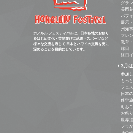
グラ
長岡
パフ
展示
州知
ホノルル フェスティバルは、日本各地のお祭り
フレ
をはじめ文化・芸能並びに武道・スポーツなど
教育
様々な交流を通じて 日本とハワイの交流を更に
縁日
深めることを目的にしています。
縁日
3月
参加し
もっ
フェス
日本
修学
町お
お祭
世界
フラ
その