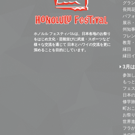
グラ
長岡
パフ
展示
州知
ホノルル フェスティバルは、日本各地のお祭り
フレ
をはじめ文化・芸能並びに武道・スポーツなど
教育
様々な交流を通じて 日本とハワイの交流を更に
縁日
深めることを目的にしています。
縁日
3月
参加し
もっ
フェス
日本
修学
町お
お祭
世界
フラ
その