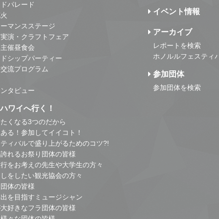
ンドパレード
イベント情報
花火
ォーマンスステージ
アーカイブ
・実演・クラフトフェア
レポートを検索
事主催昼食会
ホノルルフェスティ
ンドシップパーティー
・交流プログラム
参加団体
参加団体を検索
インタビュー
はハワイへ行く！
たくなる3つのだから
とある！参加してイイコト！
ティバルで盛り上がるためのコツ?!
の誇れるお祭り団体の皆様
旅行をお考えの先生や大学生の方々
こしをしたい観光協会の方々
り団体の皆様
進出を目指すミュージシャン
が大好きなフラ団体の皆様
他様々な団体の皆様