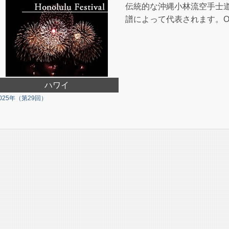
伝統的な沖縄小林流空手士
譜によって代表されます。O
ハワイ
025年（第29回）