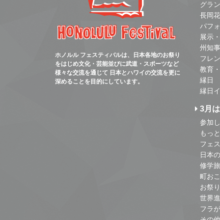
グラ
長岡
パフ
展示
州知
ホノルル フェスティバルは、日本各地のお祭り
フレ
をはじめ文化・芸能並びに武道・スポーツなど
教育
様々な交流を通じて 日本とハワイの交流を更に
縁日
深めることを目的にしています。
縁日
3月
参加し
もっ
フェス
日本
修学
町お
お祭
世界
フラ
その