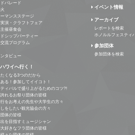
ンドパレード
イベント情報
花火
ォーマンスステージ
アーカイブ
・実演・クラフトフェア
レポートを検索
事主催昼食会
ホノルルフェスティ
ンドシップパーティー
・交流プログラム
参加団体
参加団体を検索
インタビュー
はハワイへ行く！
たくなる3つのだから
とある！参加してイイコト！
ティバルで盛り上がるためのコツ?!
の誇れるお祭り団体の皆様
旅行をお考えの先生や大学生の方々
こしをしたい観光協会の方々
り団体の皆様
進出を目指すミュージシャン
が大好きなフラ団体の皆様
他様々な団体の皆様