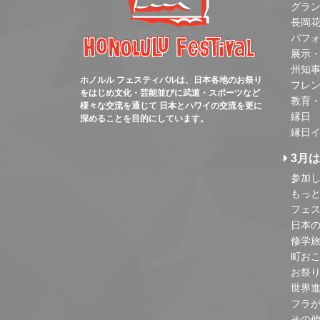
グラ
長岡
パフ
展示
州知
ホノルル フェスティバルは、日本各地のお祭り
フレ
をはじめ文化・芸能並びに武道・スポーツなど
教育
様々な交流を通じて 日本とハワイの交流を更に
縁日
深めることを目的にしています。
縁日
3月
参加し
もっ
フェス
日本
修学
町お
お祭
世界
フラ
その