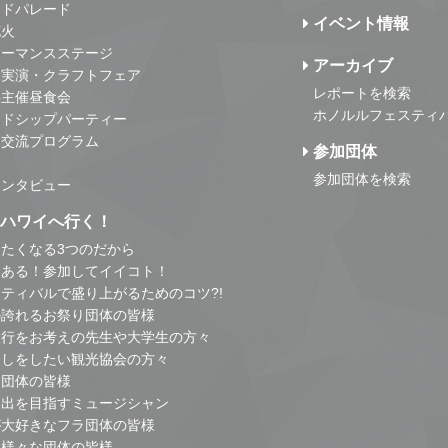
ンドパレード
イベント情報
花火
ォーマンスステージ
アーカイブ
・実演・クラフトフェア
レポートを検索
事主催昼食会
ホノルルフェスティ
ンドシップパーティー
・交流プログラム
参加団体
参加団体を検索
インタビュー
はハワイへ行く！
たくなる3つのだから
とある！参加してイイコト！
ティバルで盛り上がるためのコツ?!
の誇れるお祭り団体の皆様
旅行をお考えの先生や大学生の方々
こしをしたい観光協会の方々
り団体の皆様
進出を目指すミュージシャン
が大好きなフラ団体の皆様
他様々な団体の皆様