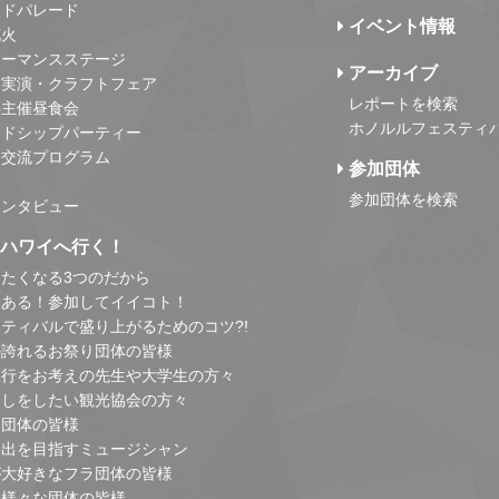
ンドパレード
イベント情報
花火
ォーマンスステージ
アーカイブ
・実演・クラフトフェア
レポートを検索
事主催昼食会
ホノルルフェスティ
ンドシップパーティー
・交流プログラム
参加団体
参加団体を検索
インタビュー
はハワイへ行く！
たくなる3つのだから
とある！参加してイイコト！
ティバルで盛り上がるためのコツ?!
の誇れるお祭り団体の皆様
旅行をお考えの先生や大学生の方々
こしをしたい観光協会の方々
り団体の皆様
進出を目指すミュージシャン
が大好きなフラ団体の皆様
他様々な団体の皆様