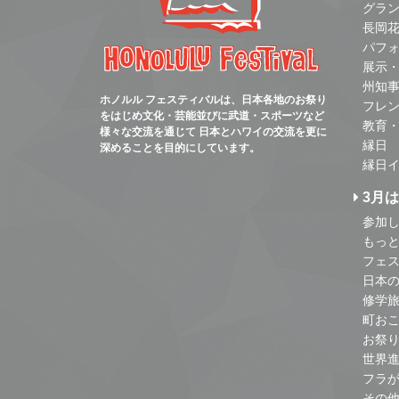
グラ
長岡
パフ
展示
州知
ホノルル フェスティバルは、日本各地のお祭り
フレ
をはじめ文化・芸能並びに武道・スポーツなど
教育
様々な交流を通じて 日本とハワイの交流を更に
縁日
深めることを目的にしています。
縁日
3月
参加し
もっ
フェス
日本
修学
町お
お祭
世界
フラ
その