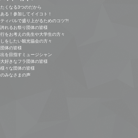
たくなる3つのだから
とある！参加してイイコト！
ティバルで盛り上がるためのコツ?!
の誇れるお祭り団体の皆様
旅行をお考えの先生や大学生の方々
こしをしたい観光協会の方々
り団体の皆様
進出を目指すミュージシャン
が大好きなフラ団体の皆様
他様々な団体の皆様
者のみなさまの声