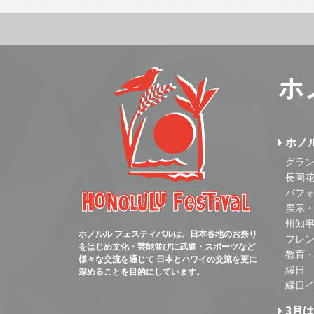
ホ
ホノ
グラ
長岡
パフ
展示
州知
ホノルル フェスティバルは、日本各地のお祭り
フレ
をはじめ文化・芸能並びに武道・スポーツなど
教育
様々な交流を通じて 日本とハワイの交流を更に
縁日
深めることを目的にしています。
縁日
3月