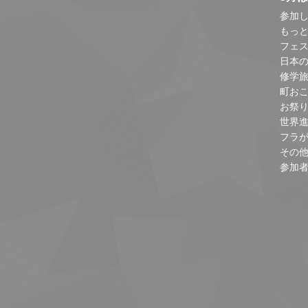
参加し
もっ
フェス
日本
修学
町お
お祭
世界
フラ
その
参加