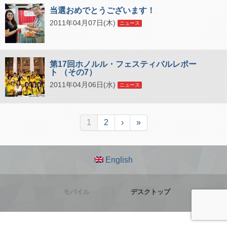
当選おめでとうございます！
2011年04月07日(木)
ニュース
第17回ホノルル・フェスティバルレポー
ト （その7）
2011年04月06日(水)
ニュース
1
2
›
»
English
モバイル
デスクトップ