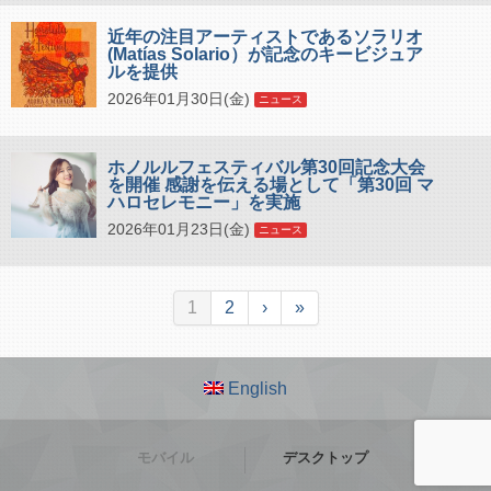
近年の注目アーティストであるソラリオ
(Matías Solario）が記念のキービジュア
ルを提供
2026年01月30日(金)
ニュース
ホノルルフェスティバル第30回記念大会
を開催 感謝を伝える場として「第30回 マ
ハロセレモニー」を実施
2026年01月23日(金)
ニュース
1
2
›
»
English
モバイル
デスクトップ