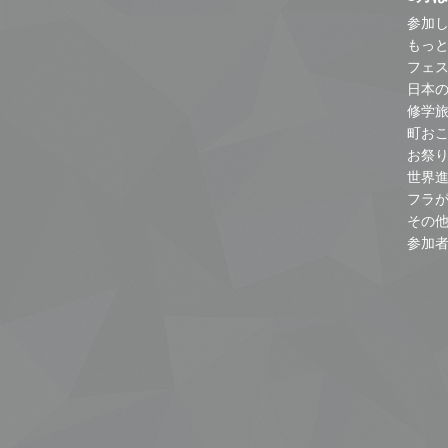
参加し
もっ
フェス
日本
修学
町お
お祭
世界
フラ
その
参加