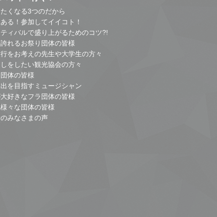
たくなる3つのだから
とある！参加してイイコト！
ティバルで盛り上がるためのコツ?!
の誇れるお祭り団体の皆様
旅行をお考えの先生や大学生の方々
こしをしたい観光協会の方々
り団体の皆様
進出を目指すミュージシャン
が大好きなフラ団体の皆様
他様々な団体の皆様
者のみなさまの声