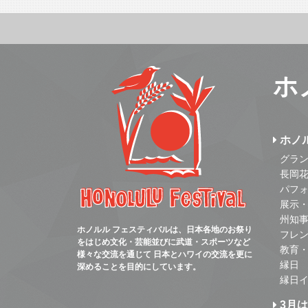
ホ
ホノ
グラ
長岡
パフ
展示
州知
ホノルル フェスティバルは、日本各地のお祭り
フレ
をはじめ文化・芸能並びに武道・スポーツなど
教育
様々な交流を通じて 日本とハワイの交流を更に
縁日
深めることを目的にしています。
縁日
3月