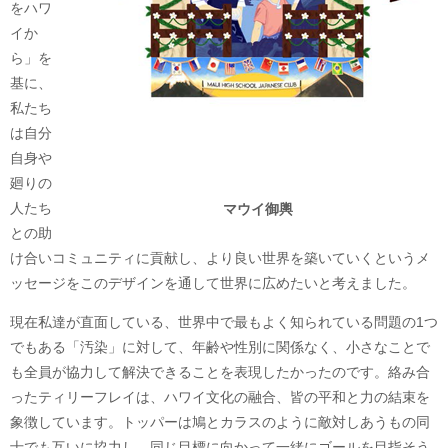
をハワ
イか
ら」を
基に、
私たち
は自分
自身や
廻りの
人たち
マウイ御輿
との助
け合いコミュニティに貢献し、より良い世界を築いていくというメ
ッセージをこのデザインを通して世界に広めたいと考えました。
現在私達が直面している、世界中で最もよく知られている問題の1つ
でもある「汚染」に対して、年齢や性別に関係なく、小さなことで
も全員が協力して解決できることを表現したかったのです。絡み合
ったティリーフレイは、ハワイ文化の融合、皆の平和と力の結束を
象徴しています。トッパーは鳩とカラスのように敵対しあうもの同
士でも互いに協力し、同じ目標に向かって一緒にゴールを目指そう