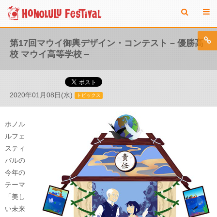
第17回マウイ御輿デザイン・コンテスト – 優勝高
校 マウイ高等学校 ‒
2020年01月08日(水)
トピックス
ホノル
ルフェ
スティ
バルの
今年の
テーマ
「美し
い未来