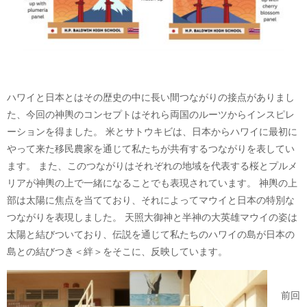
ハワイと日本とはその歴史の中に長い間つながりの接点がありまし
た、今回の神輿のコンセプトはそれら両国のルーツからインスピレ
ーションを得ました。 米とサトウキビは、日本からハワイに最初に
やって来た移民農家を通じて私たちが共有するつながりを表してい
ます。 また、このつながりはそれぞれの地域を代表する桜とプルメ
リアが神輿の上で一緒になることでも表現されています。 神輿の上
部は太陽に焦点を当てており、それによってマウイと日本の特別な
つながりを表現しました。 天照大御神と半神の大英雄マウイの姿は
太陽と結びついており、伝説を通じて私たちのハワイの島が日本の
島との結びつき＜絆＞をそこに、反映しています。
前回