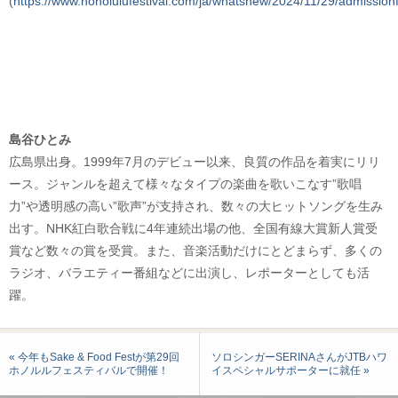
(
https://www.honolulufestival.com/ja/whatsnew/2024/11/29/admission
島谷ひとみ​
広島県出身。1999年7月のデビュー以来、良質の作品を着実にリリ
ース。ジャンルを超えて様々なタイプの楽曲を歌いこなす”歌唱
力”や透明感の高い”歌声”が支持され、数々の大ヒットソングを生み
出す。NHK紅白歌合戦に4年連続出場の他、全国有線大賞新人賞受
賞など数々の賞を受賞。また、音楽活動だけにとどまらず、多くの
ラジオ、バラエティー番組などに出演し、レポーターとしても活
躍。​
« 今年もSake & Food Festが第29回
ソロシンガーSERINAさんがJTBハワ
ホノルルフェスティバルで開催！
イスペシャルサポーターに就任 »