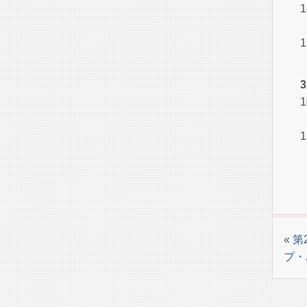
1
1
1
1
（
« 
プ・