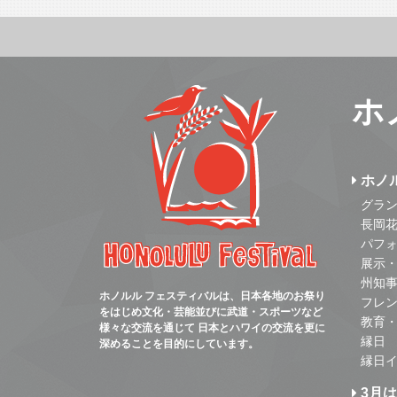
ホ
ホノ
グラ
長岡
パフ
展示
州知
ホノルル フェスティバルは、日本各地のお祭り
フレ
をはじめ文化・芸能並びに武道・スポーツなど
教育
様々な交流を通じて 日本とハワイの交流を更に
縁日
深めることを目的にしています。
縁日
3月