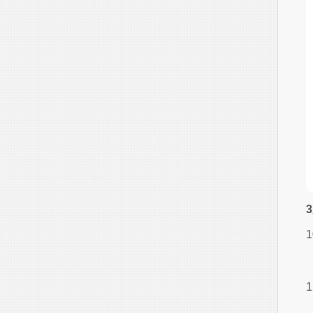
1
（
1