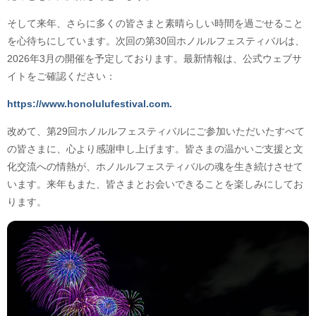
そして来年、さらに多くの皆さまと素晴らしい時間を過ごせること
を心待ちにしています。次回の第30回ホノルルフェスティバルは、
2026年3月の開催を予定しております。最新情報は、公式ウェブサ
イトをご確認ください：
https://www.honolulufestival.com.
改めて、第29回ホノルルフェスティバルにご参加いただいたすべて
の皆さまに、心より感謝申し上げます。皆さまの温かいご支援と文
化交流への情熱が、ホノルルフェスティバルの魂を生き続けさせて
います。来年もまた、皆さまとお会いできることを楽しみにしてお
ります。