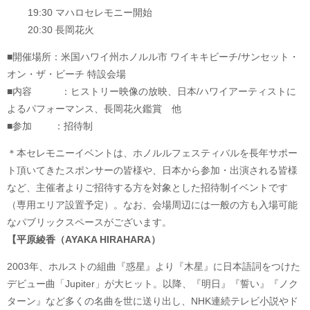
19:30 マハロセレモニー開始
20:30 長岡花火
■開催場所：米国ハワイ州ホノルル市 ワイキキビーチ/サンセット・
オン・ザ・ビーチ 特設会場
■内容 ：ヒストリー映像の放映、日本/ハワイアーティストに
よるパフォーマンス、長岡花火鑑賞 他
■参加 ：招待制
＊本セレモニーイベントは、ホノルルフェスティバルを長年サポー
ト頂いてきたスポンサーの皆様や、日本から参加・出演される皆様
など、主催者よりご招待する方を対象とした招待制イベントです
（専用エリア設置予定）。なお、会場周辺には一般の方も入場可能
なパブリックスペースがございます。
【平原綾香（AYAKA HIRAHARA）
2003年、ホルストの組曲『惑星』より『木星』に日本語詞をつけた
デビュー曲「Jupiter」が大ヒット。以降、『明日』『誓い』『ノク
ターン』など多くの名曲を世に送り出し、NHK連続テレビ小説やド