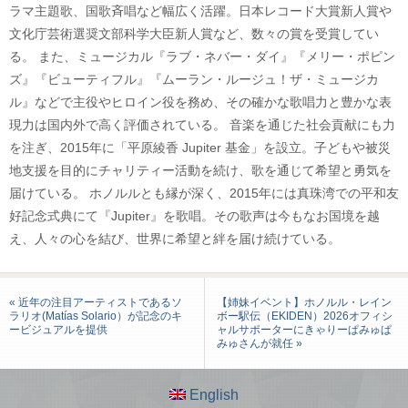
ラマ主題歌、国歌斉唱など幅広く活躍。日本レコード大賞新人賞や
文化庁芸術選奨文部科学大臣新人賞など、数々の賞を受賞してい
る。 また、ミュージカル『ラブ・ネバー・ダイ』『メリー・ポピン
ズ』『ビューティフル』『ムーラン・ルージュ！ザ・ミュージカ
ル』などで主役やヒロイン役を務め、その確かな歌唱力と豊かな表
現力は国内外で高く評価されている。 音楽を通じた社会貢献にも力
を注ぎ、2015年に「平原綾香 Jupiter 基金」を設立。子どもや被災
地支援を目的にチャリティー活動を続け、歌を通じて希望と勇気を
届けている。 ホノルルとも縁が深く、2015年には真珠湾での平和友
好記念式典にて『Jupiter』を歌唱。その歌声は今もなお国境を越
え、人々の心を結び、世界に希望と絆を届け続けている。
« 近年の注目アーティストであるソ
【姉妹イベント】ホノルル・レイン
ラリオ(Matías Solario）が記念のキ
ボー駅伝（EKIDEN）2026オフィシ
ービジュアルを提供
ャルサポーターにきゃりーぱみゅぱ
みゅさんが就任 »
English