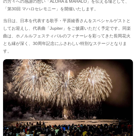
の方々への感謝の想い「ALOHA & MAHALO」を伝える場として、
「第30回 マハロセレモニー」を開催いたします。
当日は、日本を代表する歌手・平原綾香さんをスペシャルゲストと
してお迎えし、代表曲「Jupiter」をご披露いただく予定です。同楽
曲は、ホノルルフェスティバルのフィナーレを彩ってきた長岡花火
とも縁が深く、30周年記念にふさわしい特別なステージとなりま
す。