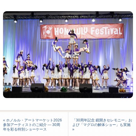
« ホノルル・アートマーケット2026
「30周年記念 鏡開きセレモニー」お
参加アーティストのご紹介 ― 30周
よび「マグロの解体ショー」も実施
年を彩る特別ショーケース
»